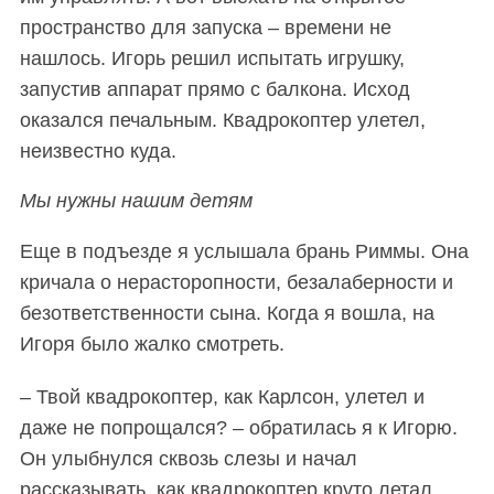
S
По авторам
пространство для запуска – времени не
e
нашлось. Игорь решил испытать игрушку,
a
запустив аппарат прямо с балкона. Исход
r
c
оказался печальным. Квадрокоптер улетел,
h
неизвестно куда.
f
o
Мы нужны нашим детям
r
:
Еще в подъезде я услышала брань Риммы. Она
кричала о нерасторопности, безалаберности и
безответственности сына. Когда я вошла, на
Игоря было жалко смотреть.
– Твой квадрокоптер, как Карлсон, улетел и
даже не попрощался? – обратилась я к Игорю.
Он улыбнулся сквозь слезы и начал
рассказывать, как квадрокоптер круто летал,