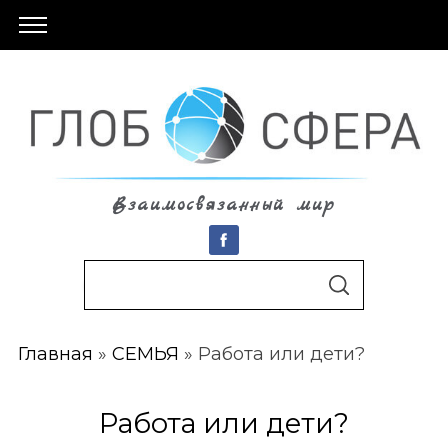
Взаимосвязанный мир
S
По авторам
S
e
E
A
a
R
C
Главная
»
СЕМЬЯ
»
Работа или дети?
r
H
c
h
Работа или дети?
f