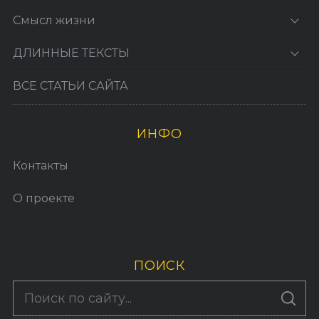
Смысл жизни
ДЛИННЫЕ ТЕКСТЫ
ВСЕ СТАТЬИ САЙТА
ИНФО
Контакты
О проекте
ПОИСК
S
По авторам
S
e
E
A