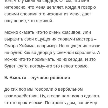
том, что у меня на сердце. О том, что мне
интересно, что меня цепляет. Когда я говорю
своими словами это исходит из меня, дает
ощущение, что я живой.
S
По авторам
e
Можно сказать что-то очень красивое. Или
a
r
выразить свои ощущения словами мастера –
c
Омара Хайяма, например. Но ощущения жизни
h
не будет. Как во дворце у снежной королевы. А
f
можно что-то промычать, но из сердца. И это
o
r
будет круто, потому-что это неповторимо.
:
9. Вместе – лучшее решение
До сих пор мы говорили о вербальном
взаимодействии. Ну, а если нам нужно сделать
что-то практически. Построить дом, например.