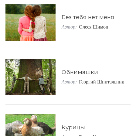
Без тебя нет меня
Автор:
Олеся Шимон
Обнимашки
Автор:
Георгий Шпитальник
S
По авторам
e
a
Курицы
r
c