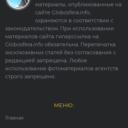
и
материалы, опубликованные на
я
сайте Globosfera.info,
з
охраняются в соответствии с
а
законодательством. При использовании
п
материалов сайта гиперссылка на
и
Globosfera.info обязательна. Перепечатка
с
эксклюзивных статей без согласования с
е
редакцией запрещена. Любое
й
использование фотоматериалов агентств
строго запрещено.
МЕНЮ:
Главная