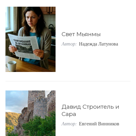
o
r
:
Свет Мьянмы
Автор:
Надежда Латунова
Давид Строитель и
Сара
Автор:
Евгений Винников