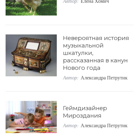
Автор:
Елена Хомич
h
f
o
r
:
Невероятная история
музыкальной
шкатулки,
рассказанная в канун
Нового года
Автор:
Александра Петрутик
Геймдизайнер
Мироздания
Автор:
Александра Петрутик