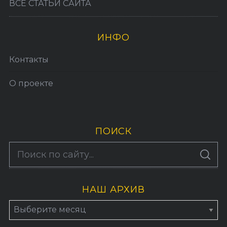
ВСЕ СТАТЬИ САЙТА
ИНФО
Контакты
О проекте
ПОИСК
S
По авторам
S
e
E
A
a
R
C
H
НАШ АРХИВ
r
c
Н
h
а