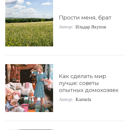
e
a
r
Прости меня, брат
c
Автор:
Ильдар Якупов
h
f
o
r
:
Как сделать мир
лучше: советы
опытных домохозяек
Автор:
Karmela