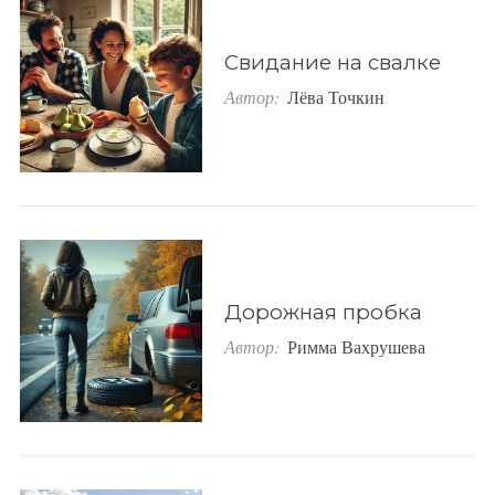
Свидание на свалке
Автор:
Лёва Точкин
Дорожная пробка
Автор:
Римма Вахрушева
S
По авторам