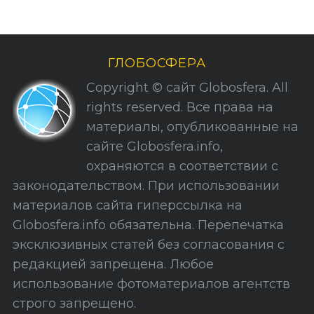
а
г
и
н
ГЛОБОСФЕРА
а
Copyright © сайт Globosfera. All
ц
rights reserved. Все права на
и
материалы, опубликованные на
я
сайте Globosfera.info,
з
охраняются в соответствии с
а
законодательством. При использовании
п
материалов сайта гиперссылка на
и
Globosfera.info обязательна. Перепечатка
с
эксклюзивных статей без согласования с
е
редакцией запрещена. Любое
й
использование фотоматериалов агентств
строго запрещено.