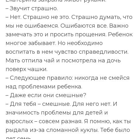
r
– Звучит страшно.
c
h
– Нет. Страшно не это. Страшно думать, что
f
мы не ошибаемся. Ошибаются все. Важно
o
замечать это и просить прощения. Ребенок
r
многое забывает. Но необходимо
:
воспитать в нем чувство справедливости.
Мать отпила чай и посмотрела на дочь
поверх чашки.
– Следующее правило: никогда не смейся
над проблемами ребенка.
– Даже если они смешные?
– Для тебя – смешные. Для него нет. И
значимость проблемы для детей и
взрослых – совсем разная. Я помню, как ты
рыдала из-за сломанной куклы. Тебе было
лет семь.