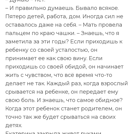
– И правильно думаешь. Бывало всякое.
Пятеро детей, работа, дом. Иногда сил не
оставалось даже на себя. – Мать провела
пальцем по краю чашки. – Знаешь, что я
заметила за эти годы? Если приходишь к
ребенку со своей усталостью, он
принимает ее как свою вину. Если
приходишь со своей обидой, он начинает
жить с чувством, что всё время что-то
делает не так. Каждый раз, когда взрослый
срывается на ребенке, он передает ему
свою боль. И знаешь, что самое обидное?
Когда этот ребенок станет родителем, он
S
точно так же будет срываться на своих
По авторам
e
детях.
a
Екатерина закрыла живот руками.