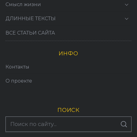
Смысл жизни
ДЛИННЫЕ ТЕКСТЫ
ВСЕ СТАТЬИ САЙТА
ИНФО
Контакты
О проекте
ПОИСК
S
По авторам
S
e
E
A
R