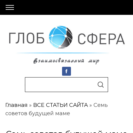
Взаимосвязанный мир
S
По авторам
S
e
E
A
a
R
C
Главная
»
ВСЕ СТАТЬИ САЙТА
»
Семь
r
H
советов будущей маме
c
h
f