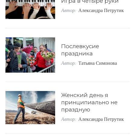
Игра в четыре руки
Автор:
Александра Петрутик
Послевкусие
праздника
Автор:
Татьяна Симонова
S
По авторам
e
Женский день я
a
принципиально не
r
праздную
c
Автор:
Александра Петрутик
h
f
o