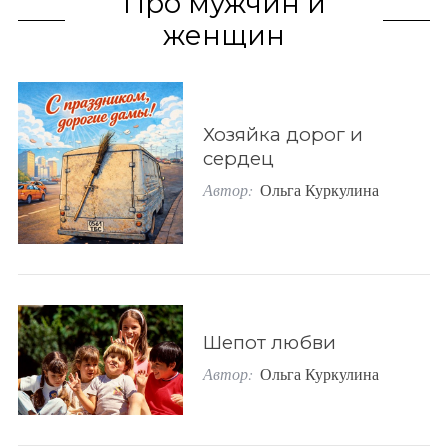
Про мужчин и
o
женщин
r
:
Хозяйка дорог и
сердец
Автор:
Ольга Куркулина
Шепот любви
Автор:
Ольга Куркулина