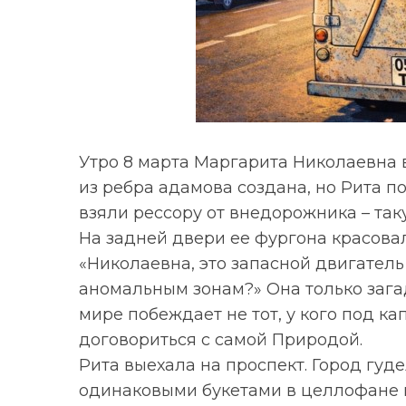
Утро 8 марта Маргарита Николаевна в
из ребра адамова создана, но Рита по
взяли рессору от внедорожника – та
На задней двери ее фургона красовал
«Николаевна, это запасной двигател
аномальным зонам?» Она только загад
мире побеждает не тот, у кого под кап
договориться с самой Природой.
Рита выехала на проспект. Город гуде
одинаковыми букетами в целлофане в