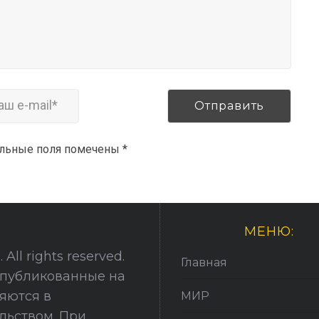
ельные поля помечены
*
МЕНЮ:
All rights reserved.
Главная
опубликованные на
няются в
МИР
льством. При