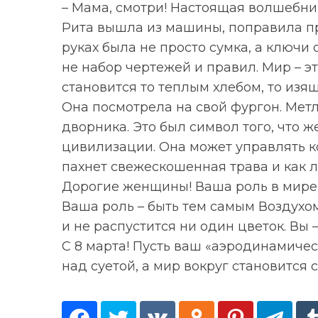
a
– Мама, смотри! Настоящая волшебни
r
Рита вышла из машины, поправила пр
c
руках была не просто сумка, а ключи о
h
не набор чертежей и правил. Мир – э
f
o
становится то теплым хлебом, то из
r
Она посмотрела на свой фургон. Мет
:
дворника. Это был символ того, что
цивилизации. Она может управлять ко
пахнет свежескошенная трава и как л
Дорогие женщины! Ваша роль в мире –
Ваша роль – быть тем самым Воздухом
и не распустится ни один цветок. Вы –
С 8 марта! Пусть ваш «аэродинамичес
над суетой, а мир вокруг становится св