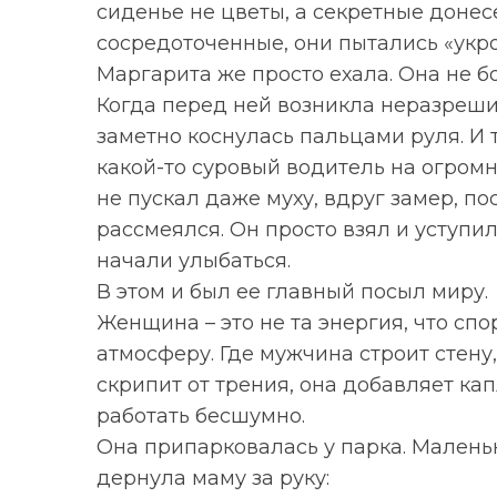
сиденье не цветы, а секретные донес
сосредоточенные, они пытались «укро
Маргарита же просто ехала. Она не б
Когда перед ней возникла неразреши
заметно коснулась пальцами руля. И
какой-то суровый водитель на огром
не пускал даже муху, вдруг замер, по
рассмеялся. Он просто взял и уступил
начали улыбаться.
В этом и был ее главный посыл миру.
Женщина – это не та энергия, что спор
атмосферу. Где мужчина строит стену
скрипит от трения, она добавляет ка
работать бесшумно.
Она припарковалась у парка. Маленьк
S
По авторам
дернула маму за руку:
e