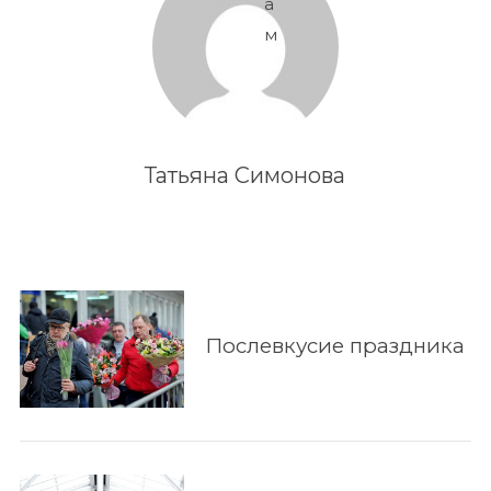
а
м
Татьяна Симонова
Послевкусие праздника