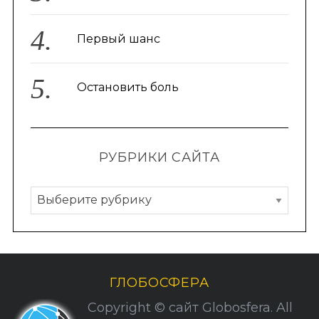
Первый шанс
Остановить боль
РУБРИКИ САЙТА
Р
у
б
р
и
ГЛОБОСФЕРА
к
Copyright © сайт Globosfera. All
и