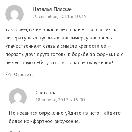
Наталья Плескач
29 сентября, 2011 в 10:45
так в чём, в чём заключается качество связи? на
литературных тусовках, например, у нас очень
«качественная» связь в смысле крепости её —
порвать друг друга готовы в борьбе за формы. но я
не чувствую себя уютно в т а к о м окружении!
S
По авторам
Ответить
e
a
Светлана
r
c
18 апреля, 2012 в 15:00
h
f
Не нравится окружение-уйдите из него.Найдите
o
более комфортное окружение.
r
: