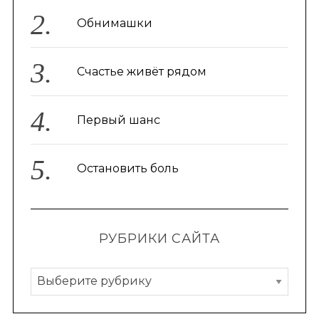
Обнимашки
Счастье живёт рядом
Первый шанс
Остановить боль
РУБРИКИ САЙТА
Р
у
б