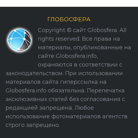
р
и
ГЛОБОСФЕРА
к
Copyright © сайт Globosfera. All
и
rights reserved. Все права на
С
материалы, опубликованные на
а
сайте Globosfera.info,
й
охраняются в соответствии с
т
законодательством. При использовании
а
материалов сайта гиперссылка на
Globosfera.info обязательна. Перепечатка
эксклюзивных статей без согласования с
редакцией запрещена. Любое
использование фотоматериалов агентств
строго запрещено.