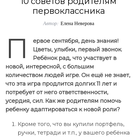
10 советов родителям
o
первоклассника
r
Автор:
Елена Неверова
:
П
ервое сентября, день знания!
Цветы, улыбки, первый звонок.
Ребёнок рад, что участвует в
новой, интересной, с большим
количеством людей игре. Он ещё не знает,
что эта игра продлится долгих 11 лет и
потребует от него ответственности,
усердия, сил. Как же родителям помочь
ребенку адаптироваться к новой роли?
Кроме того, что вы купили портфель,
ручки, тетради и т.п., у вашего ребёнка