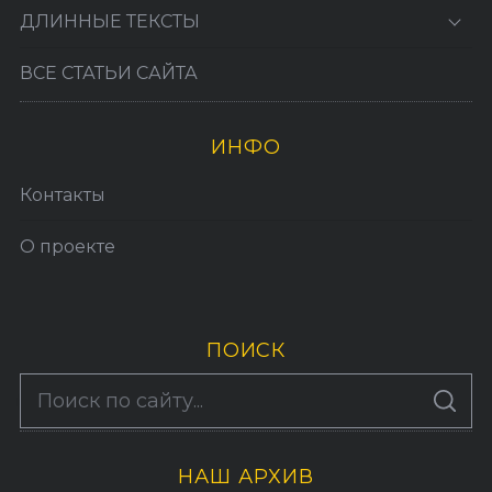
ДЛИННЫЕ ТЕКСТЫ
ВСЕ СТАТЬИ САЙТА
ИНФО
Контакты
О проекте
ПОИСК
S
По авторам
S
e
E
A
a
R
C
H
НАШ АРХИВ
r