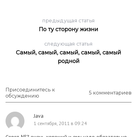
h
f
o
предыдущая статья
r
По ту сторону жизни
:
следующая статья
Самый, самый, самый, самый, самый
родной
Присоединитесь к
5 комментариев
обсуждению
Java
1 сентября, 2011 в 09:24
Совет №7 очень хороший и ему надо обязательно