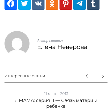
Автор статьи
Елена Неверова
Интересные статьи
S
По авторам
11 марта, 2013
e
a
Я МАМА: серия 11 — Связь матери и
r
ребенка
c