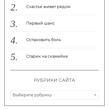
Счастье живёт рядом
Первый шанс
Остановить боль
Старик на скамейке
РУБРИКИ САЙТА
Р
у
б