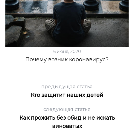
S
По авторам
e
a
r
c
h
f
o
6 июня, 2020
r
Почему возник коронавирус?
:
предыдущая статья
Кто защитит наших детей
следующая статья
Как прожить без обид и не искать
виноватых