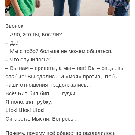
З
вонок.
– Ало, это ты, Костян?
– Да!
– Мы с тобой больше не можем общаться.
– Что случилось?
– Вы нам – приветы, а мы – нет! Вы – овцы, вы
слабые! Вы сдались! И
«
моя
»
против, чтобы
наши отношения продолжались…
Всё! Бип-бип-бип … – гудки.
Я положил трубку.
Шок! Шок! Шок!
Сигарета.
Мысли
. Вопросы.
Почему, почему всё
общество
разделилось