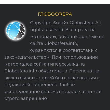
р
и
ГЛОБОСФЕРА
к
Copyright © сайт Globosfera. All
и
rights reserved. Все права на
С
материалы, опубликованные на
а
сайте Globosfera.info,
й
охраняются в соответствии с
т
законодательством. При использовании
а
материалов сайта гиперссылка на
Globosfera.info обязательна. Перепечатка
эксклюзивных статей без согласования с
редакцией запрещена. Любое
использование фотоматериалов агентств
строго запрещено.