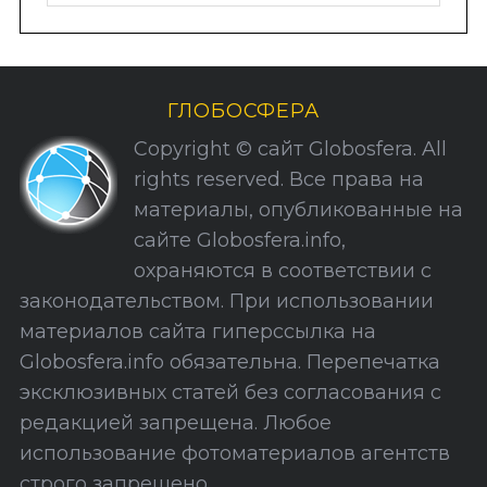
у
б
р
и
ГЛОБОСФЕРА
к
Copyright © сайт Globosfera. All
и
rights reserved. Все права на
С
материалы, опубликованные на
а
сайте Globosfera.info,
й
охраняются в соответствии с
т
законодательством. При использовании
а
материалов сайта гиперссылка на
Globosfera.info обязательна. Перепечатка
эксклюзивных статей без согласования с
редакцией запрещена. Любое
использование фотоматериалов агентств
строго запрещено.