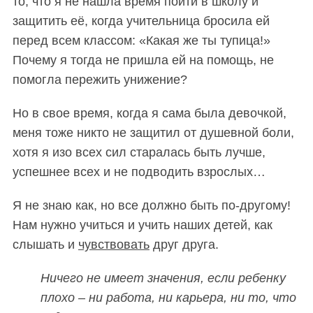
то, что я не нашла время пойти в школу и
защитить её, когда учительница бросила ей
перед всем классом: «Какая же ты тупица!»
Почему я тогда не пришла ей на помощь, не
помогла пережить унижение?
S
По авторам
Но в свое время, когда я сама была девочкой,
e
меня тоже никто не защитил от душевной боли,
a
r
хотя я изо всех сил старалась быть лучше,
c
успешнее всех и не подводить взрослых…
h
f
Я не знаю как, но все должно быть по-другому!
o
Нам нужно учиться и учить наших детей, как
r
:
слышать и
чувствовать
друг друга.
Ничего не имеет значения, если ребенку
плохо – ни работа, ни карьера, ни то, что