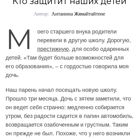
Кто защитит наших детей
o
Автор:
Антанина Жямайтайтене
r
:
М
оего старшего внука родители
перевели в другую школу. Дорогую,
престижную
, для особо одаренных
детей. «Там будет больше возможностей для
его образования», – с гордостью говорила моя
дочь.
Наш парень начал посещать новую школу.
Прошло три месяца. Дочь с зятем заметили, что
он ведет себя странно: медленно собирается
утром, без радости садится в папин автомобиль,
возвращается озабоченным и грустным. Таким
он прежде не был.
Похоже, что у него возникли