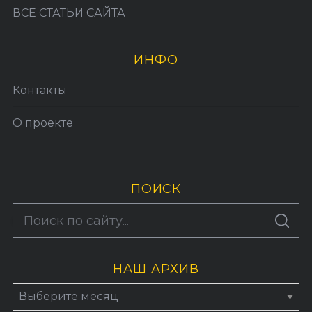
ВСЕ СТАТЬИ САЙТА
ИНФО
Контакты
О проекте
ПОИСК
S
По авторам
S
e
E
A
a
R
C
H
НАШ АРХИВ
r
c
Н
h
а