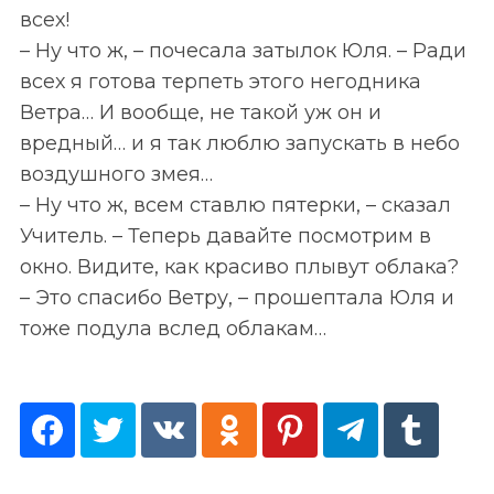
всех!
– Ну что ж, – почесала затылок Юля. – Ради
всех я готова терпеть этого негодника
S
По авторам
Ветра… И вообще, не такой уж он и
e
вредный… и я так люблю запускать в небо
a
воздушного змея…
r
– Ну что ж, всем ставлю пятерки, – сказал
c
h
Учитель. – Теперь давайте посмотрим в
f
окно. Видите, как красиво плывут облака?
o
– Это спасибо Ветру, – прошептала Юля и
r
тоже подула вслед облакам…
: