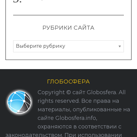
РУБРИКИ САЙТА
Р
у
б
р
и
ГЛОБОСФЕРА
к
Copyright © сайт Globosfera. All
и
rights reserved. Все права на
С
материалы, опубликованные на
а
сайте Globosfera.info,
й
охраняются в соответствии с
т
законодательством. При использовании