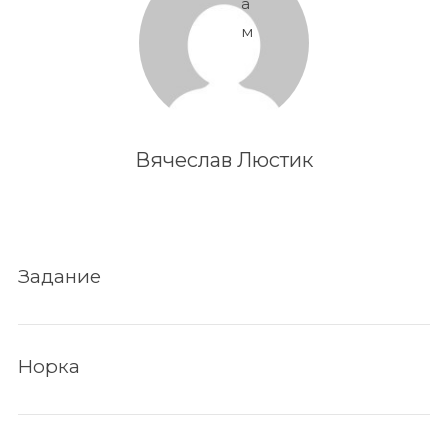
а
м
Вячеслав Люстик
Задание
Норка