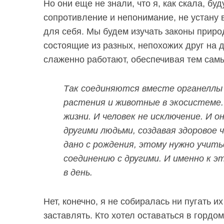
Но они еще не знали, что я, как скала, бу
сопротивление и непонимание, не устану в
для себя. Мы будем изучать законы природ
состоящие из разных, непохожих друг на 
S
По авторам
слаженно работают, обеспечивая тем сам
e
a
r
Так соединяются вместе органеллы 
c
растения и животные в экосистеме
h
жизни. И человек не исключение. И 
f
o
другими людьми, создавая здоровое 
r
дано с рождения, этому нужно учить
:
соединению с другими. И именно к э
в день.
Нет, конечно, я не собиралась ни пугать 
заставлять. Кто хотел оставаться в гордо