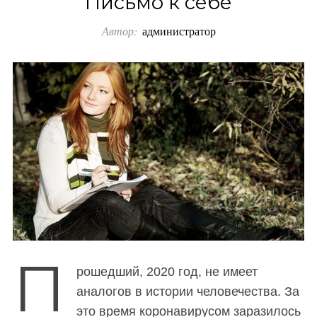
Письмо к себе
o
Автор:
администратор
r
:
П
рошедший, 2020 год, не имеет
аналогов в истории человечества. За
это время коронавирусом заразилось