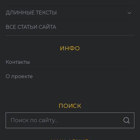
ДЛИННЫЕ ТЕКСТЫ
ВСЕ СТАТЬИ САЙТА
ИНФО
Контакты
О проекте
ПОИСК
S
По авторам
S
e
E
A
a
R
C