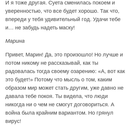
c
И я тоже другая. Суета сменилась покоем и
h
уверенностью, что все будет хорошо. Так что,
f
впереди у тебя удивительный год. Удачи тебе
o
и… не забудь надеть маску!
r
:
Марина
Привет, Марин! Да, это произошло! Но лучше и
потом никому не рассказывай, как ты
радовалась тогда своему озарению: «А, вот как
это будет!» Потому что мысль о том, каким
образом мир может стать другим, уже давно не
давала тебе покоя. Ты видела, что люди
никогда ни о чем не смогут договориться. А
война была крайним вариантом. Но грянул
вирус!