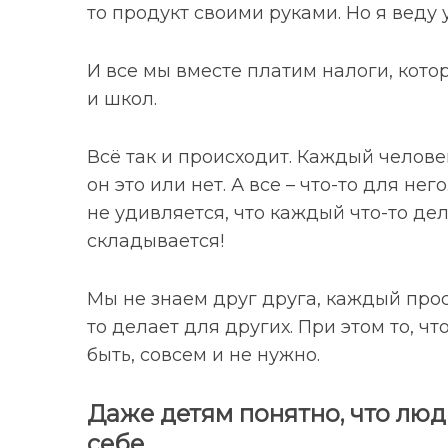
то продукт своими руками. Но я веду 
И все мы вместе платим налоги, кото
и школ.
S
По авторам
e
a
Всё так и происходит. Каждый человек
r
он это или нет. А все – что-то для не
c
не удивляется, что каждый что-то дел
h
f
складывается!
o
r
Мы не знаем друг друга, каждый прост
:
то делает для других. При этом то, ч
быть, совсем и не нужно.
Даже детям понятно, что люд
себе