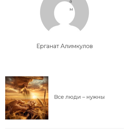
а
м
Ерганат Алимкулов
Все люди – нужны