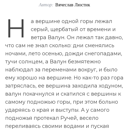
Автор:
Вячеслав Люстик
o
r
Н
а вершине одной горы лежал
:
серый, щербатый от времени и
ветра Валун. Он лежал так давно,
что сам не знал сколько: дни сменялись
ночами, лето осенью, дожди снегопадами,
тучи солнцем, а Валун безмятежно
наблюдал за переменами вокруг, и было
ему хорошо на вершине. Но как-то раз гора
затряслась, ее вершина заходила ходуном,
валун покачнулся и скатился с вершины к
самому подножью горы, при этом больно
ударяясь о края и выступы. А у самого
подножья протекал Ручей, весело
переливаясь своими водами и пуская