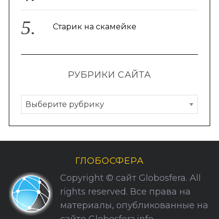
Старик на скамейке
РУБРИКИ САЙТА
Р
у
б
р
и
ГЛОБОСФЕРА
к
Copyright © сайт Globosfera. All
и
rights reserved. Все права на
С
материалы, опубликованные на
а