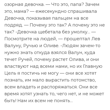
озорная девочка. — Что это, папа? Зачем
это, мама? — ежесекундно спрашивала
Девочка, показывая пальцем на все
подряд. — Почему это так? А почему это не
так? -Девочка щебетала без умолку… —
Посмотрите на людей, — прошептал Лев
Валуну, Ручью и Оливе. -Людям зачем-то
нужно знать откуда взялся Валун, куда
течет Ручей, почему растет Олива, и они
S
По авторам
e
властвуют над всеми нами, но их Главную
a
Цель я постичь не могу — они все хотят
r
познать, им мало вырастить потомство,
c
всем владеть и распоряжаться. Они все
h
f
время хотят узнать то, чего нет, и не может
o
быть! Нам их всем не понять…
r
: