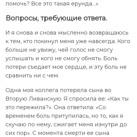
помочь? Все это такая ерунда…»
Вопросы, требующие ответа.
И я снова и снова мысленно возвращаюсь
к тем, кто покинул меня уже навсегда. Кого
S
По авторам
e
больше не увижу, чей голос не смогу
a
услышать и кого не смогу обнять. Боль
r
потери съедает мое сердце, и эту боль не
c
сравнить ни с чем.
h
f
Одна моя коллега потеряла сына во
o
r
Вторую Ливанскую. Я спросила ее: «Как ты
:
это пережила?». Она ответила: «Со
временем боль притупилась, но то, как я
скучаю по нему, сжигает меня изнутри до
сих пор». С момента смерти ее сына