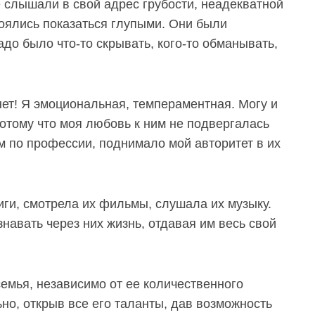
 слышали в свой адрес грубости, неадекватной
боялись показаться глупыми. Они были
до было что-то скрывать, кого-то обманывать,
 нет! Я эмоциональная, темпераментная. Могу и
потому что моя любовь к ним не подвергалась
ем по профессии, поднимало мой авторитет в их
иги, смотрела их фильмы, слушала их музыку.
знавать через них жизнь, отдавая им весь свой
семья, независимо от ее количественного
но, открыв все его таланты, дав возможность