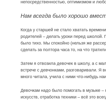
непосредственностью, оптимизмом и люб
Нам всегда было хорошо вмес
S
По авторам
e
Когда у старшей не стало хватать времени
a
родителей – делать уроки перед школой. П
r
было тихо. Мы спокойно (нельзя же рассер
c
сделать за полтора часа то, на что трати
h
f
o
Затем я отвозила девочек в школу, а с ма
r
встрече с девчонками, разговаривали. Я в
:
много читала, учила с ними что-нибудь наи
Девочкам надо было помогать в музыке – 
искусств, отработка техники – всё это все