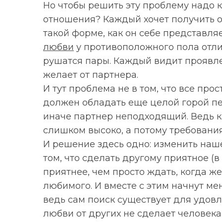
Но чтобы решить эту проблему надо к
отношения? Каждый хочет получить о
такой форме, как он себе представляет
любви
у противоположного пола отлич
S
По авторам
рушатся пары. Каждый видит проявле
e
a
желает от партнера.
r
И тут проблема не в том, что все про
c
должен обладать еще целой горой пе
h
иначе партнер неподходящий. Ведь к
f
o
слишком высоко, а потому требовани
r
И решение здесь одно: изменить наш
:
том, что сделать другому приятное (в
приятнее, чем просто ждать, когда же
любимого. И вместе с этим начнут ме
ведь сам поиск существует для удов
любви от других не сделает человека