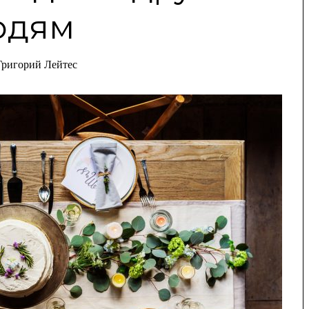
юдям
Григорий Лейтес