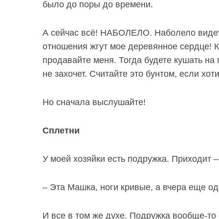
было до поры до времени.
А сейчас всё! НАБОЛЕЛО.
Наболело виде
отношения жгут мое деревянное сердце!
К
S
По авторам
продавайте меня. Тогда будете кушать на 
e
a
не захочет. Считайте это бунтом, если хот
r
c
Но сначала выслушайте!
h
f
o
Сплетни
r
:
У моей хозяйки есть подружка. Приходит 
– Эта Машка, ноги кривые, а вчера еще 
И все в том же духе.
Подружка вообще-то с