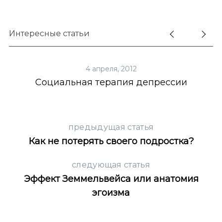
Интересные статьи
4 апреля, 2012
Социальная терапия депрессии
S
По авторам
e
a
предыдущая статья
r
Как не потерять своего подростка?
c
h
f
следующая статья
o
Эффект Земмельвейса или анатомия
r
эгоизма
: