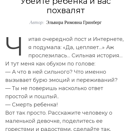
Убейте ребенка и вас
o
похвалят
r
Автор:
Эльвира Римовна Гринберг
:
Ч
итая очередной пост и Интернете,
я подумала: «Да, цепляет…» Аж
прослезилась… Сильная история…
И тут меня как обухом по голове:
— А что в ней сильного? Что именно
вызывает бурю эмоций и переживаний?
— Ты не поверишь насколько ответ
простой и пошлый..
— Смерть ребенка!
Вот так просто. Расскажите человеку о
маленькой девочке, поделитесь ее
горестями и радостями, сделайте так,