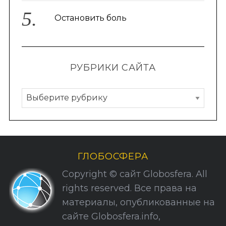
Остановить боль
РУБРИКИ САЙТА
Р
у
б
р
и
ГЛОБОСФЕРА
к
Copyright © сайт Globosfera. All
и
rights reserved. Все права на
С
материалы, опубликованные на
а
сайте Globosfera.info,
й