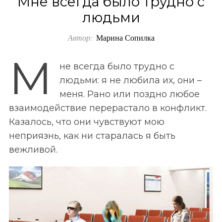
Мне всегда было трудно с
o
людьми
r
Автор:
Марина Сопилка
:
М
не всегда было трудно с
людьми: я не любила их, они –
меня. Рано или поздно любое
взаимодействие перерастало в конфликт.
Казалось, что они чувствуют мою
неприязнь, как ни старалась я быть
вежливой.