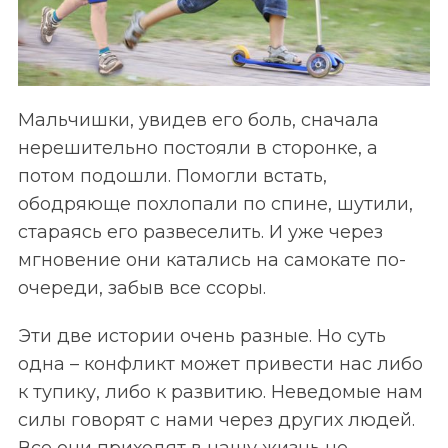
Мальчишки, увидев его боль, сначала
нерешительно постояли в сторонке, а
потом подошли. Помогли встать,
ободряюще похлопали по спине, шутили,
стараясь его развеселить. И уже через
мгновение они катались на самокате по-
очереди, забыв все ссоры.
S
По авторам
e
Эти две истории очень разные. Но суть
a
одна – конфликт может привести нас либо
r
к тупику, либо к развитию. Неведомые нам
c
h
силы говорят с нами через других людей.
f
Все они приходят в нашу жизнь не