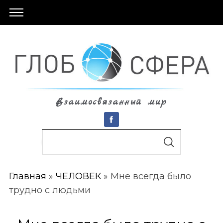
Взаимосвязанный мир
S
По авторам
S
e
E
A
a
R
C
Главная
»
ЧЕЛОВЕК
»
Мне всегда было
r
H
трудно с людьми
c
h
f