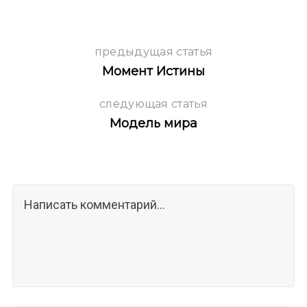
h
f
o
r
предыдущая статья
:
Момент Истины
следующая статья
Модель мира