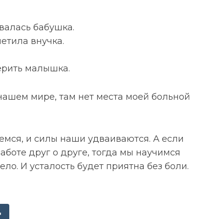
овалась бабушка.
метила внучка.
.
верить малышка.
 нашем мире, там нет места моей больной
яемся, и силы наши удваиваются. А если
аботе друг о друге, тогда мы научимся
тело. И усталость будет приятна без боли.