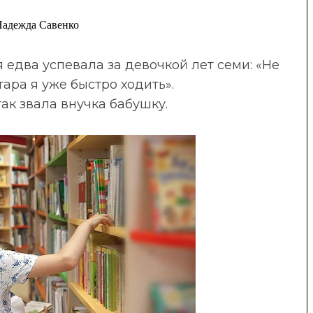
Надежда Савенко
я едва успевала за девочкой лет семи:
«
Не
тара я уже быстро ходить
»
.
так звала внучка бабушку.