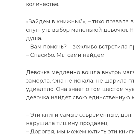
количестве.
«
Зайдем в книжный
»
, – тихо позвала
спугнуть выбор маленькой девочки. Н
S
По авторам
e
душа.
a
– Вам помочь? – вежливо встретила п
r
– Спасибо. Мы сами найдем.
c
h
f
Девочка медленно вошла внутрь магаз
o
замерла. Она не искала, не шарила гл
r
удивляло. Она знает о том шестом чув
:
девочка найдет свою единственную кн
– Эти книги самые современные, долг
нарушила тишину продавец.
– Дорогая, мы можем купить эти книг