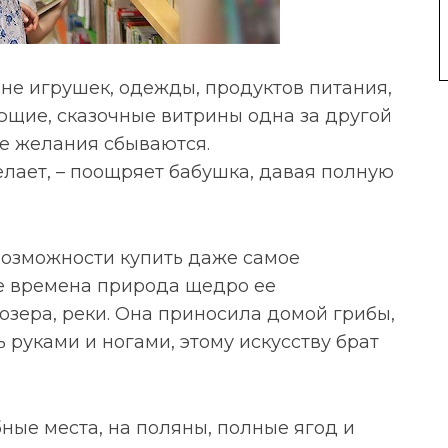
ине игрушек, одежды, продуктов питания,
ующие, сказочные витрины одна за другой
се желания сбываются.
елает, – поощряет бабушка, давая полную
 возможности купить даже самое
те времена природа щедро ее
 озера, реки. Она приносила домой грибы,
ь руками и ногами, этому искусству брат
ибные места, на поляны, полные ягод и