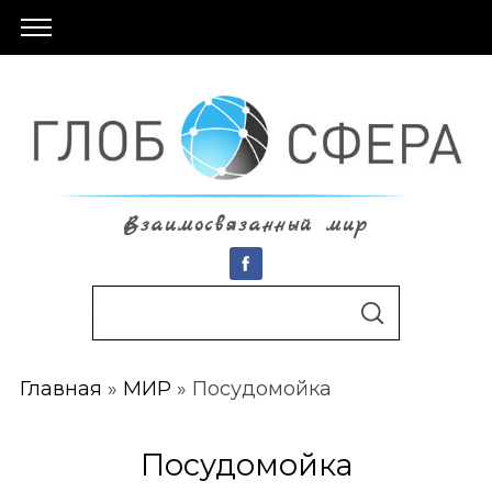
Взаимосвязанный мир
S
По авторам
S
e
E
A
a
R
C
Главная
»
МИР
»
Посудомойка
r
H
c
h
Посудомойка
f