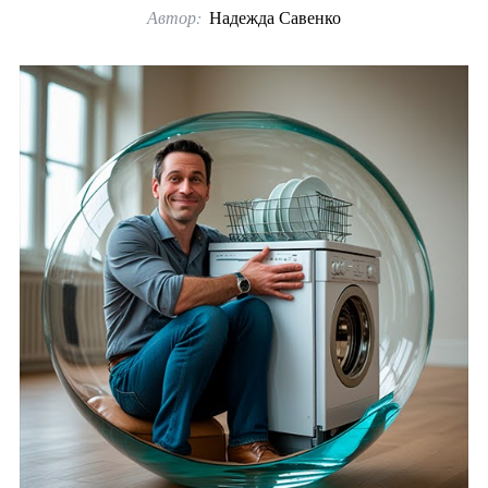
Автор:
Надежда Савенко
o
r
: