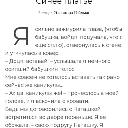
Синее платье
o
Автор:
Элеонора Гейхман
r
:
Я
сильно зажмурила глаза, (чтобы
бабушка, войдя, подумала, что я
еще сплю), отвернулась к стене
и уткнулась в ковер.
– Доця, вставай! – услышала я немного
осипший бабушкин голос.
Мне совсем не хотелось вставать так рано:
сейчас же каникулы…
– Ах да, каникулы же! – пронеслось в моей
голове, и я вскочила с кровати.
Ведь мы договорились с Наташкой
встретиться во дворе пораньше. Я ее
обожала, – свою подругу Наташку. Я