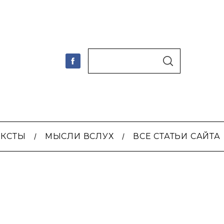
По авторам
S
E
A
R
C
H
ЕКСТЫ
МЫСЛИ ВСЛУХ
ВСЕ СТАТЬИ САЙТА