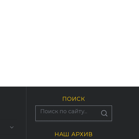
ПОИСК
По авторам
S
E
A
R
C
НАШ АРХИВ
H