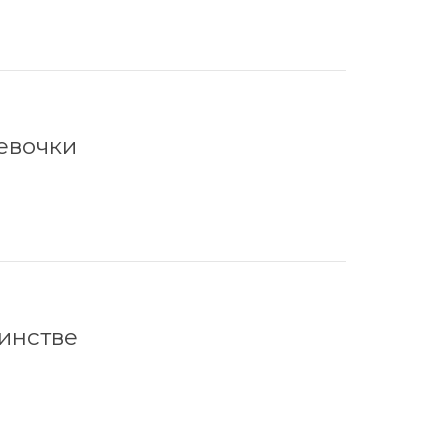
евочки
инстве