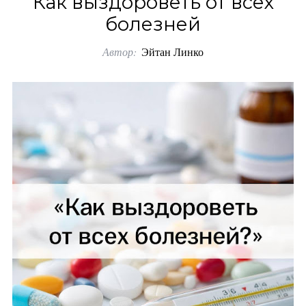
Как выздороветь от всех
o
болезней
r
Автор:
Эйтан Линко
: