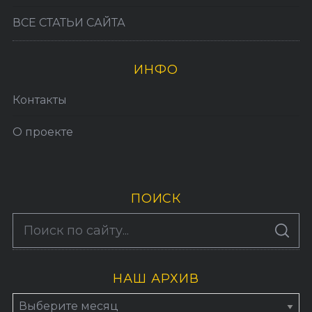
ВСЕ СТАТЬИ САЙТА
ИНФО
Контакты
О проекте
ПОИСК
S
По авторам
S
e
E
A
a
R
C
H
НАШ АРХИВ
r
c
Н