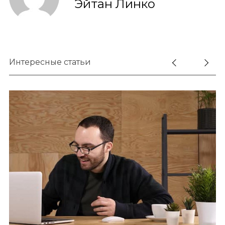
Эйтан Линко
o
r
:
Интересные статьи