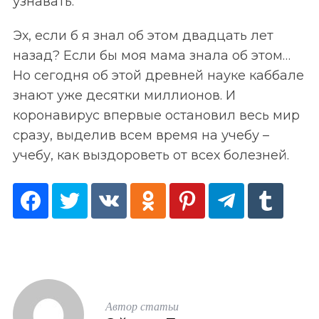
узнавать.
Эх, если б я знал об этом двадцать лет
назад? Если бы моя мама знала об этом…
Но сегодня об этой древней науке каббале
знают уже десятки миллионов. И
коронавирус впервые остановил весь мир
сразу, выделив всем время на учебу –
учебу, как выздороветь от всех болезней.
S
По авторам
e
a
r
c
h
Автор статьи
f