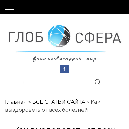
Взаимосвязанный мир
S
По авторам
S
e
E
A
a
R
C
Главная
»
ВСЕ СТАТЬИ САЙТА
»
Как
r
H
выздороветь от всех болезней
c
h
f