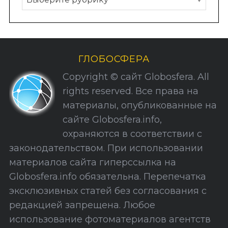
у
б
р
и
ГЛОБОСФЕРА
к
Copyright © сайт Globosfera. All
и
rights reserved. Все права на
С
материалы, опубликованные на
а
сайте Globosfera.info,
й
охраняются в соответствии с
т
законодательством. При использовании
а
материалов сайта гиперссылка на
Globosfera.info обязательна. Перепечатка
эксклюзивных статей без согласования с
редакцией запрещена. Любое
использование фотоматериалов агентств