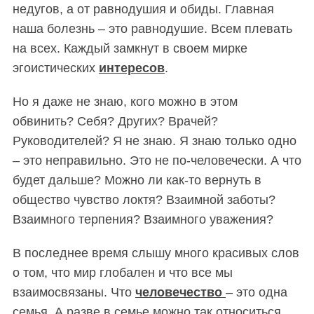
недугов, а от равнодушия и обиды. Главная
наша б
олезнь
– это равнодушие. Всем плевать
на всех. Каждый замкнут в своем мирке
эгоистических
интересов
.
Но я даже не знаю, кого можно в этом
обвинить? Себя? Других? Врачей?
Руководителей? Я не знаю. Я знаю только одно
– это неправильно. Это не по-человечески. А что
будет дальше? Можно ли как-то вернуть в
общество чувство локтя?
В
заимной заботы?
Взаимного терпения? Взаимного уважения?
В последнее время слышу много красивых слов
о том, что мир
глобален и что все мы
взаимосвязаны.
Что
человечество
– это одна
семья. А разве в семье можно так относиться