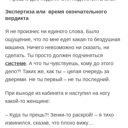
Экспертиза или время окончательного
вердикта
Я не произнес ни единого слова. Было
ощущение, что по мне едет какая-то бездушная
машина
. Ничего
невозможно ни сказать, ни
сделат
ь. Т
ы просто должен подчиняться
S
По авторам
системе
. А что ты чувствуешь, кому до этого
e
дело?! Таких же, как ты – целая очередь за
a
дверями. Не ты первый – не ты последний.
r
c
При выходе из кабинета я наступил на ногу
h
f
какой-то женщине:
o
r
– Куда ты прешь?! Зенки-то раскрой! – я тихо
:
извинился, сказав, что плохо вижу…