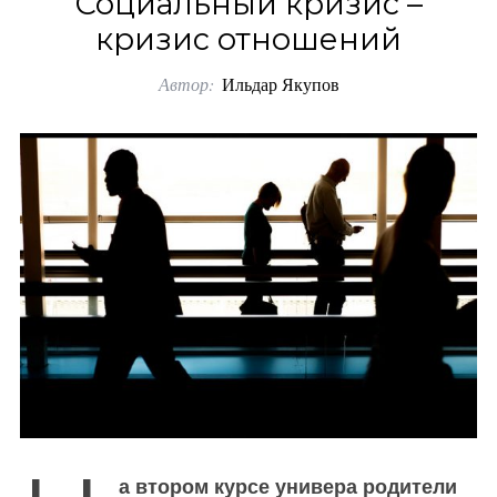
Социальный кризис –
o
кризис отношений
r
Автор:
Ильдар Якупов
:
а втором курсе универа родители