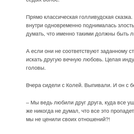
Прямо классическая голливудская сказка. 
внутри одновременно поднималась злость.
S
По авторам
думать, что именно такими должны быть 
e
a
r
А если они не соответствуют заданному ст
c
искать другую вечную любовь. Целая инду
h
головы.
f
o
r
Вчера сидели с Колей. Выпивали. И он с 
:
– Мы ведь любили друг друга, куда все уш
же никогда не думал, что все это пропадет
мы не ценили своих отношений?!