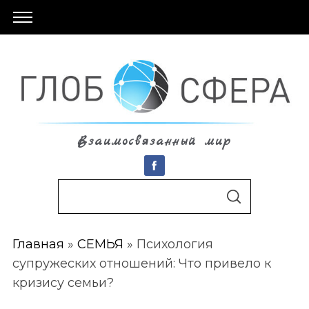
Взаимосвязанный мир
S
По авторам
S
e
E
A
a
R
C
Главная
»
СЕМЬЯ
»
Психология
r
H
супружеских отношений: Что привело к
c
кризису семьи?
h
f