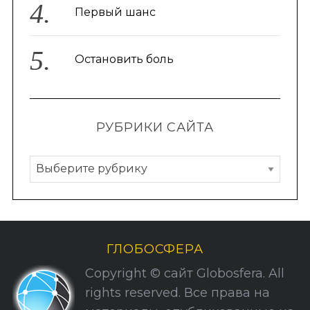
Первый шанс
Остановить боль
РУБРИКИ САЙТА
Р
у
б
р
и
ГЛОБОСФЕРА
к
Copyright © сайт Globosfera. All
и
rights reserved. Все права на
С