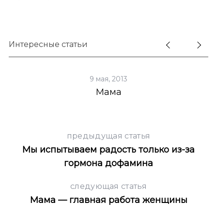
Интересные статьи
9 мая, 2013
Мама
предыдущая статья
Мы испытываем радость только из-за
S
По авторам
гормона дофамина
e
a
следующая статья
r
Мама — главная работа женщины
c
h