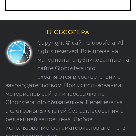
у
б
р
и
ГЛОБОСФЕРА
к
Copyright © сайт Globosfera. All
и
rights reserved. Все права на
С
материалы, опубликованные на
а
сайте Globosfera.info,
й
охраняются в соответствии с
т
законодательством. При использовании
а
материалов сайта гиперссылка на
Globosfera.info обязательна. Перепечатка
эксклюзивных статей без согласования с
редакцией запрещена. Любое
использование фотоматериалов агентств