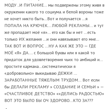
МОДУ ..И ПИТАНИЕ… мы подвержены этому живя в
окружении какого то социума. и белой вороны тоже
не хочет никто быть…Вот и получается …я
ПОПАЛА НА КРЮЧЕК… ЛЮБОЙ РЕКЛАМЫ… и тут
же пропадает моё «я»… его как бы и нет …есть
только ИХ желания …и они навязывают его мне…
ТАК ВОТ И ВОПРОС …НУ А КАК ЖЕ ЭТО — ГДЕ
МОЁ «Я» ДА…. с большой буквы или я какой то
придаток для удовлетворения чьих то амбиций и…
простите кармана…систематически я
«добровольно» выкидываю ДЕЖКИ …
ЗАРАБОТАННЫЕ ТЯЖЕЛЫМ ТРУДОМ… Вот если
бы ДЕЛАЛИ РЕКЛАМУ » СОЗДАНИЕ И СЕМЬИ » —
«СЧАСТЛИВОЕ ДЕТСТВО» «»ДЕЛИСЬ РАДОСТЬЮ»
ВОТ ЭТО БЫЛО БЫ ОЧ ЗДОРОВО…КТО ЗА???