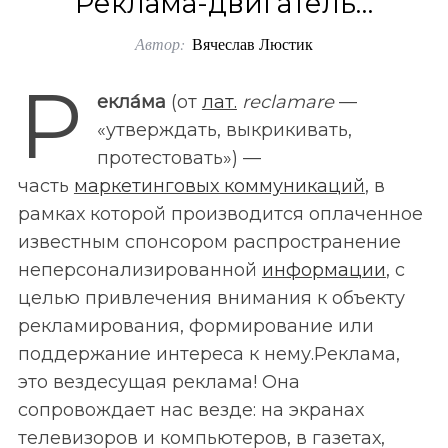
Реклама-двигатель…
o
Автор:
Вячеслав Люстик
r
:
Р
екла́ма
(от
лат.
reclamare
—
«утверждать, выкрикивать,
протестовать») —
часть
маркетинговых коммуникаций
, в
рамках которой производится оплаченное
известным спонсором распространение
неперсонализированной
информации
, с
целью привлечения внимания к объекту
рекламирования, формирование или
поддержание интереса к нему.Реклама,
это вездесущая реклама! Она
сопровождает нас везде: на экранах
телевизоров и компьютеров, в газетах,