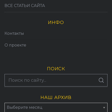
ВСЕ СТАТЬИ САЙТА
ИНФО
Контакты
О проекте
ПОИСК
S
По авторам
S
e
E
A
a
R
C
H
НАШ АРХИВ
r
c
Н