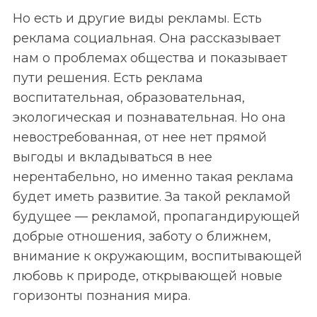
Но есть и другие виды рекламы. Есть
реклама социальная. Она рассказывает
нам о проблемах общества и показывает
пути решения. Есть реклама
воспитательная, образовательная,
экологическая и познавательная. Но она
невостребованная, от нее нет прямой
выгоды и вкладываться в нее
нерентабельно, но именно такая реклама
S
По авторам
будет иметь развитие. За такой рекламой
e
будущее — рекламой, пропагандирующей
a
r
добрые отношения, заботу о ближнем,
c
внимание к окружающим, воспитывающей
h
любовь к природе, открывающей новые
f
горизонты познания мира.
o
r