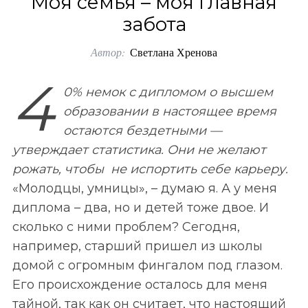
Моя семья – моя главная
o
забота
r
Автор:
Светлана Хренова
:
4
0% немок с дипломом о высшем
образовании в настоящее время
остаются бездетными —
утверждает статистика. Они не желают
рожать, чтобы не испортить себе карьеру.
«Молодцы, умницы», – думаю я. А у меня
диплома – два, но и детей тоже двое. И
сколько с ними проблем? Сегодня,
например, старший пришел из школы
домой с огромным фингалом под глазом.
Его происхождение осталось для меня
тайной, так как он считает, что настоящий