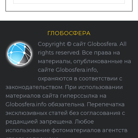
у
б
р
и
ГЛОБОСФЕРА
к
Copyright © сайт Globosfera. All
и
rights reserved. Все права на
С
материалы, опубликованные на
а
сайте Globosfera.info,
й
охраняются в соответствии с
т
законодательством. При использовании
а
материалов сайта гиперссылка на
Globosfera.info обязательна. Перепечатка
эксклюзивных статей без согласования с
редакцией запрещена. Любое
использование фотоматериалов агентств