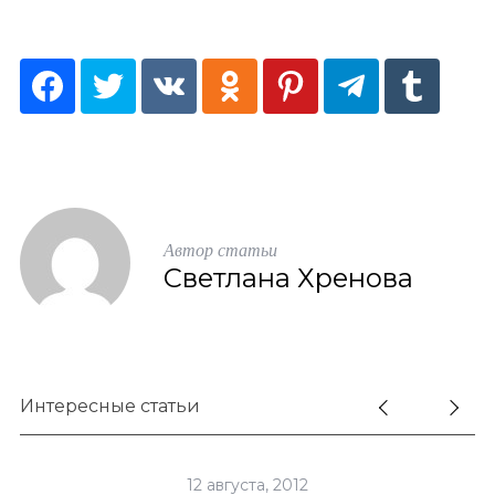
S
По авторам
e
a
r
c
h
Автор статьи
f
Светлана Хренова
o
r
:
Интересные статьи
12 августа, 2012