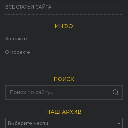
ВСЕ СТАТЬИ САЙТА
ИНФО
Контакты
О проекте
ПОИСК
S
По авторам
S
e
E
A
a
R
C
H
НАШ АРХИВ
r
c
Н