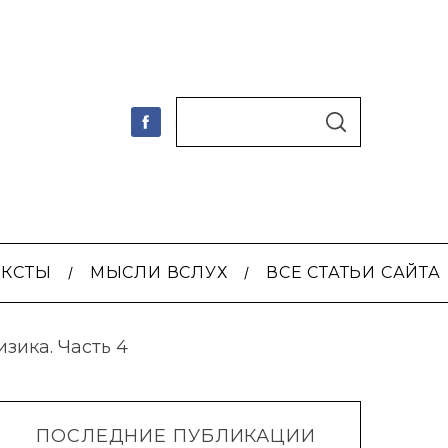
S
По авторам
S
e
E
A
a
R
C
r
H
c
h
ЕКСТЫ
МЫСЛИ ВСЛУХ
ВСЕ СТАТЬИ САЙТА
f
o
r
зика. Часть 4
:
ПОСЛЕДНИЕ ПУБЛИКАЦИИ