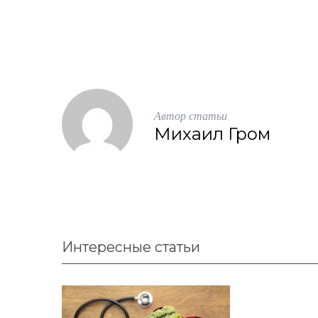
S
По авторам
e
a
r
c
Автор статьи
h
Михаил Гром
f
o
r
:
Интересные статьи