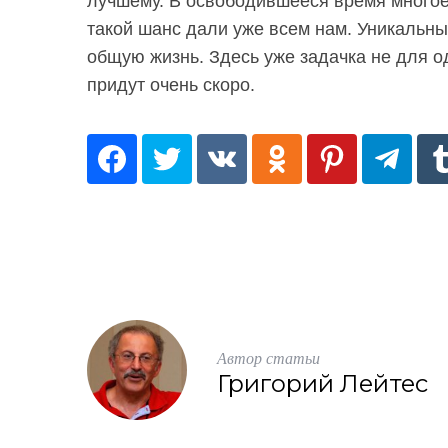
лучшему. В освободившееся время многое 
o
такой шанс дали уже всем нам. Уникальны
r
общую жизнь. Здесь уже задачка не для о
:
придут очень скоро.
Автор статьи
Григорий Лейтес