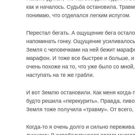
как и началось. Судьба остановила. Трав
понимаю, что отделался легким испугом.
Перестал бегать. А ощущение бега остало
напоминать гонку. Ощущение усиливалось.
Земля с человечками на ней бежит марафо
марафон. И тоже все быстрее и больше, и
очень похоже на то, что уже было со мно
наступать на те же грабли.
И вот Землю остановили. Как меня когда-т
S
По авторам
e
будто решила «перекурить». Правда, пиво
a
Земля тоже получила «травму». От всего, 
r
c
h
Когда-то я очень долго и сильно переживал
f