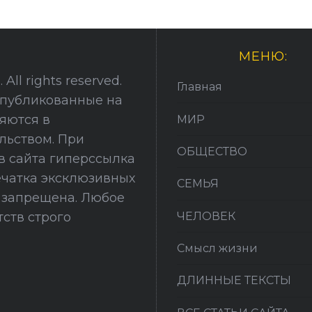
МЕНЮ:
All rights reserved.
Главная
опубликованные на
няются в
МИР
льством. При
ОБЩЕСТВО
в сайта гиперссылка
печатка эксклюзивных
СЕМЬЯ
й запрещена. Любое
ЧЕЛОВЕК
ств строго
Смысл жизни
ДЛИННЫЕ ТЕКСТЫ