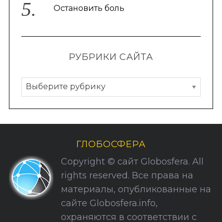
Остановить боль
РУБРИКИ САЙТА
Р
у
б
р
и
ГЛОБОСФЕРА
к
Copyright © сайт Globosfera. All
и
rights reserved. Все права на
С
материалы, опубликованные на
а
сайте Globosfera.info,
й
охраняются в соответствии с