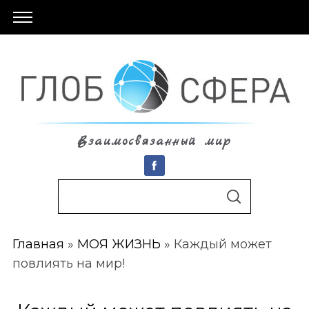
Взаимосвязанный мир
S
По авторам
S
e
E
A
a
R
C
Главная
»
МОЯ ЖИЗНЬ
»
Каждый может
r
H
повлиять на мир!
c
h
f