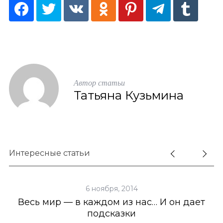
a
r
c
h
f
o
r
Автор статьи
:
Татьяна Кузьмина
Интересные статьи
6 ноября, 2014
Весь мир — в каждом из нас… И он дает
подсказки