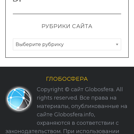
РУБРИКИ САЙТА
Р
у
б
р
и
ГЛОБОСФЕРА
к
Copyright © сайт Globosfera. All
и
rights reserved. Все права на
С
материалы, опубликованные на
а
сайте Globosfera.info,
й
охраняются в соответствии с
т
законодательством. При использовании