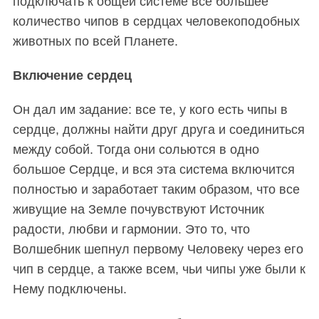
подключать к общей системе все большее
количество чипов в сердцах человекоподобных
животных по всей Планете.
Включение сердец
Он дал им задание: все те, у кого есть чипы в
сердце, должны найти друг друга и соединиться
между собой. Тогда они сольются в одно
S
По авторам
e
большое Сердце, и вся эта система включится
a
полностью и заработает таким образом, что все
r
живущие на Земле почувствуют Источник
c
радости, любви и гармонии. Это то, что
h
f
Волшебник
шепнул первому Человеку через его
o
чип в сердце, а также всем, чьи чипы уже были к
r
Нему подключены.
: