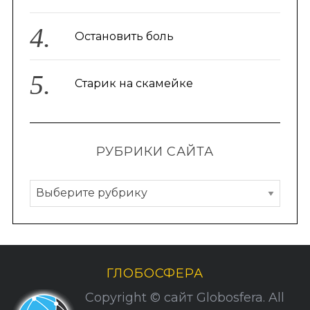
Остановить боль
Старик на скамейке
РУБРИКИ САЙТА
Р
у
б
р
и
ГЛОБОСФЕРА
к
Copyright © сайт Globosfera. All
и