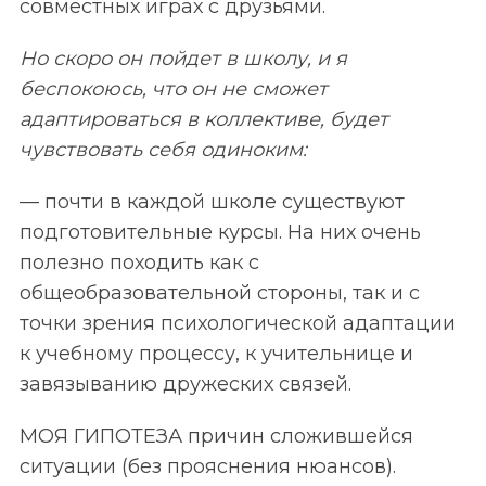
совместных играх с друзьями.
Но скоро он пойдет в школу, и я
беспокоюсь, что он не сможет
адаптироваться в коллективе, будет
чувствовать себя одиноким:
— почти в каждой школе существуют
подготовительные курсы. На них очень
полезно походить как с
S
общеобразовательной стороны, так и с
По авторам
e
точки зрения психологической адаптации
a
к учебному процессу, к учительнице и
r
завязыванию дружеских связей.
c
h
МОЯ ГИПОТЕЗА причин сложившейся
f
o
ситуации (без прояснения нюансов).
r