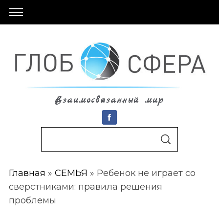
Взаимосвязанный мир
S
По авторам
S
e
E
A
a
R
C
Главная
»
СЕМЬЯ
»
Ребенок не играет со
r
H
сверстниками: правила решения
c
проблемы
h
f