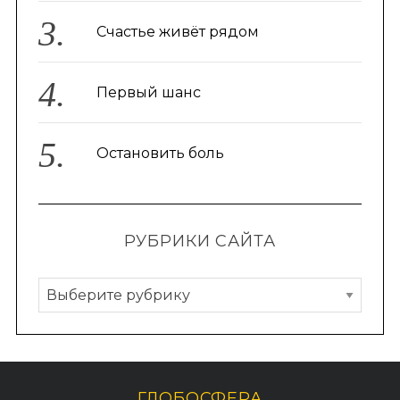
Счастье живёт рядом
Первый шанс
Остановить боль
РУБРИКИ САЙТА
Р
у
б
р
и
ГЛОБОСФЕРА