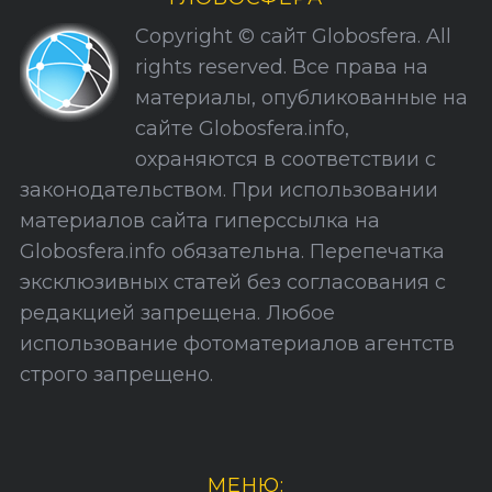
к
Copyright © сайт Globosfera. All
и
rights reserved. Все права на
С
материалы, опубликованные на
а
сайте Globosfera.info,
й
охраняются в соответствии с
т
законодательством. При использовании
а
материалов сайта гиперссылка на
Globosfera.info обязательна. Перепечатка
эксклюзивных статей без согласования с
редакцией запрещена. Любое
использование фотоматериалов агентств
строго запрещено.
МЕНЮ: