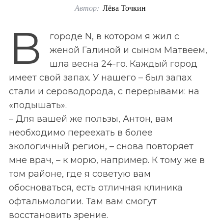
Автор:
Лёва Точкин
o
r
В
городе N, в котором я жил с
:
женой Галиной и сыном Матвеем,
шла весна 24-го. Каждый город
имеет свой запах. У нашего – был запах
стали и сероводорода, с перерывами: на
«подышать».
– Для вашей же пользы, Антон, вам
необходимо переехать в более
экологичный регион, – снова повторяет
мне врач, – к морю, например. К тому же в
том районе, где я советую вам
обосноваться, есть отличная клиника
офтальмологии. Там вам смогут
восстановить зрение.