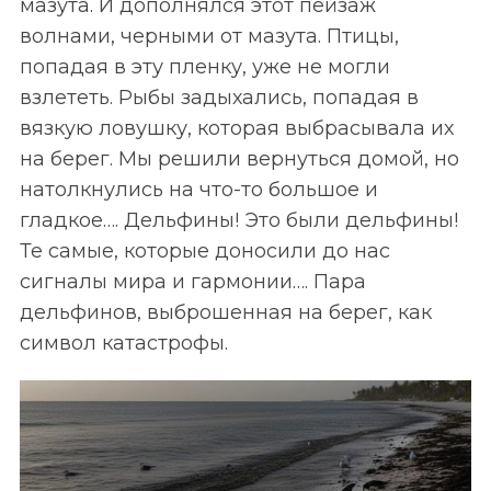
мазута. И дополнялся этот пейзаж
волнами, черными от мазута. Птицы,
попадая в эту пленку, уже не могли
взлететь. Рыбы задыхались, попадая в
вязкую ловушку, которая выбрасывала их
на берег. Мы решили вернуться домой, но
натолкнулись на что-то большое и
гладкое…. Дельфины! Это были дельфины!
Те самые, которые доносили до нас
сигналы мира и гармонии…. Пара
дельфинов, выброшенная на берег, как
символ катастрофы.
S
По авторам
e
a
r