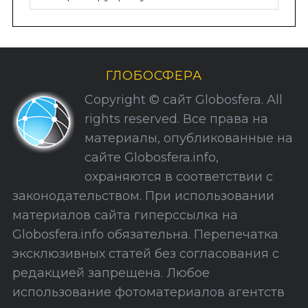
у
б
р
и
ГЛОБОСФЕРА
к
Copyright © сайт Globosfera. All
и
rights reserved. Все права на
С
материалы, опубликованные на
а
сайте Globosfera.info,
й
охраняются в соответствии с
т
законодательством. При использовании
а
материалов сайта гиперссылка на
Globosfera.info обязательна. Перепечатка
эксклюзивных статей без согласования с
редакцией запрещена. Любое
использование фотоматериалов агентств