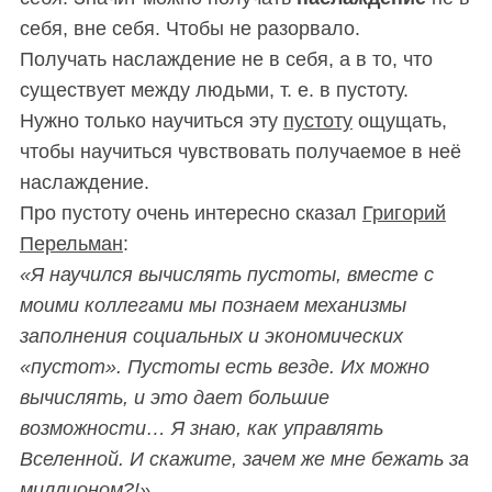
себя, вне себя. Чтобы не разорвало.
Получать наслаждение не в себя, а в то, что
существует между людьми, т. е. в пустоту.
Нужно только научиться эту
пустоту
ощущать,
чтобы научиться чувствовать получаемое в неё
наслаждение.
Про пустоту очень интересно сказал
Григорий
S
Перельман
:
По авторам
e
«Я научился вычислять пустоты, вместе с
a
моими коллегами мы познаем механизмы
r
заполнения социальных и экономических
c
h
«пустот». Пустоты есть везде. Их можно
f
вычислять, и это дает большие
o
возможности… Я знаю, как управлять
r
Вселенной. И скажите, зачем же мне бежать за
:
миллионом?!».