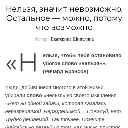
o
Нельзя, значит невозможно.
r
Остальное — можно, потому
:
что возможно
Автор:
Екатерина Шипулина
«Н
ельзя, чтобы тебя остановило
убогое слово «нельзя»».
(Ричард Брэнсон)
Люди, добившиеся многого в этой жизни,
убирали
слово
«нельзя» из своего мышления.
«Нет ни одной задачи, которая казалась
неразрешимой. Неразрешимой… Пожалуй, нет.
Трудно решаемой. Так точнее. Помните
библейскую легенду о том, как Иисус Христос