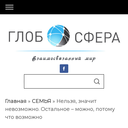
Взаимосвязанный мир
S
По авторам
S
e
E
A
a
R
C
Главная
»
СЕМЬЯ
»
Нельзя, значит
r
H
невозможно. Остальное – можно, потому
c
что возможно
h
f