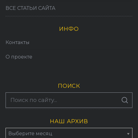
ВСЕ СТАТЬИ САЙТА
ИНФО
Контакты
О проекте
ПОИСК
S
По авторам
S
e
E
A
a
R
C
H
НАШ АРХИВ
r
c
Н