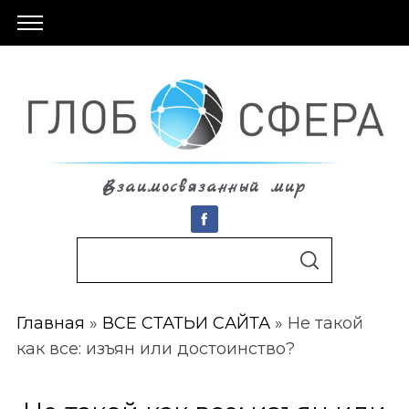
Взаимосвязанный мир
S
По авторам
S
e
E
A
a
R
C
Главная
»
ВСЕ СТАТЬИ САЙТА
»
Не такой
r
H
как все: изъян или достоинство?
c
h
f