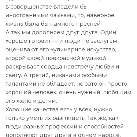
в совершенстве владели бы
S
иностранными языками, то, наверное,
По авторам
e
жизнь была бы намного пресней.
a
А так мы дополняем друг друга. Один
r
хорошо готовит — и люди по заслугам
c
h
оценивают его кулинарное искусство,
f
второй своей прекрасной музыкой
o
раскрывает сердца навстречу любви и
r
свету. А третий, никакими особыми
:
талантами не обладает, но зато он просто
хороший человек, очень нужный, любящим
его жене и детям.
Хорошие качества есть у всех, нужно
только уметь их разглядеть. Так же, как
люди разных профессий и способностей
дополняют друг друга в одном народе,