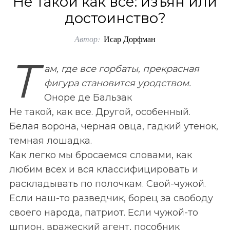
Не такой как все: изъян или
o
достоинство?
r
Автор:
Исар Дорфман
:
Т
ам, где все горбаты, прекрасная
фигура становится уродством.
Оноре де Бальзак
Не такой, как все. Другой, особенный.
Белая ворона, черная овца, гадкий утенок,
темная лошадка.
Как легко мы бросаемся словами, как
любим всех и вся классифицировать и
раскладывать по полочкам. Свой-чужой.
Если наш-то разведчик, борец за свободу
своего народа, патриот. Если чужой-то
шпион, вражеский агент, пособник