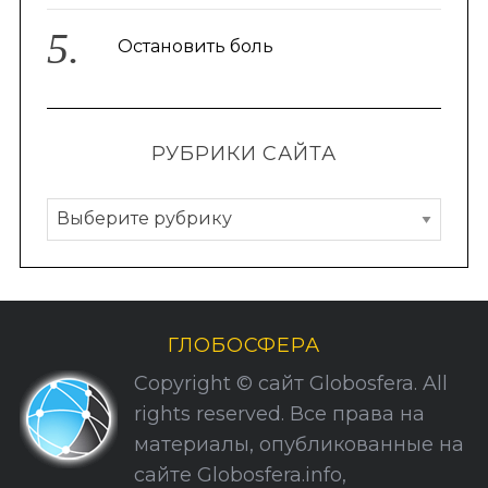
Остановить боль
РУБРИКИ САЙТА
Р
у
б
р
и
ГЛОБОСФЕРА
к
Copyright © сайт Globosfera. All
и
rights reserved. Все права на
С
материалы, опубликованные на
а
сайте Globosfera.info,
й