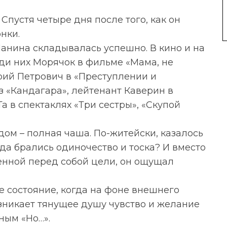
 Спустя четыре дня после того, как он
нки.
анина складывалась успешно. В кино и на
еди них Морячок в фильме «Мама, не
рий Петрович в «Преступлении и
з «Кандагара», лейтенант Каверин в
а в спектаклях «Три сестры», «Скупой
ом – полная чаша. По-житейски, казалось
уда брались одиночество и тоска? И вместо
ленной перед собой цели, он ощущал
ое состояние, когда на фоне внешнего
зникает тянущее душу чувство и желание
ным «Но…».