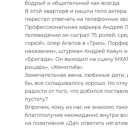
бодрый и общительный как всегда.
В этой квартире и нашли тело актера.
перестал отвечать на телефонные зво
Профессиональная карьера Андрея П
телевидении он сыграл 75 ролей, ср
горюй», опер Агапов в «Трио», Порфи
наказании», штурман Андрей Кавун и
«Бригаде». Он выходил на сцену МХАТ
рыцарь», «Женитьба».
Замечательная жена, любимые дети, д
бы, все складывалось хорошо. Но отк
радости от того, что добился постав
пустоту?
Впрочем, кому из нас не знакомо так
благополучия неожиданно внутри во
на позитивное «Да!» ответить негатив