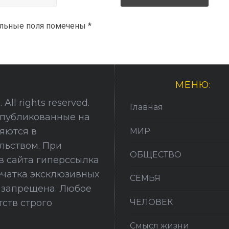
ельные поля помечены
*
МЕНЮ:
All rights reserved.
Главная
опубликованные на
няются в
МИР
льством. При
ОБЩЕСТВО
в сайта гиперссылка
печатка эксклюзивных
СЕМЬЯ
й запрещена. Любое
ЧЕЛОВЕК
ств строго
Смысл жизни