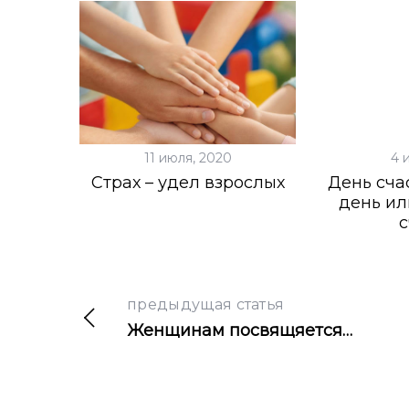
h
f
o
r
:
11 июля, 2020
4 
Страх – удел взрослых
День сча
день ил
с
предыдущая статья
Женщинам посвящяется…