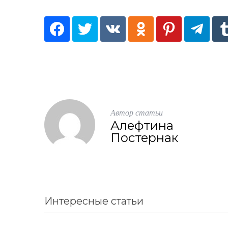
Автор статьи
Алефтина
Постернак
S
По авторам
e
a
Интересные статьи
r
c