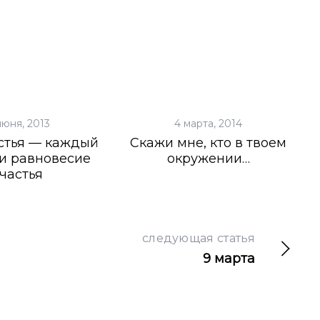
июня, 2013
4 марта, 2014
стья — каждый
Скажи мне, кто в твоем
и равновесие
окружении…
частья
следующая статья
9 марта