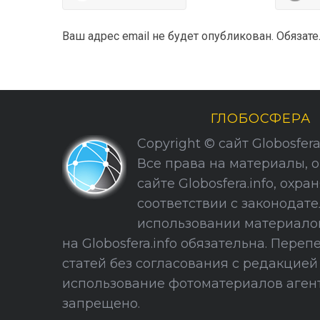
Ваш адрес email не будет опубликован.
Обязат
ГЛОБОСФЕРА
Copyright © сайт Globosfera. 
Все права на материалы, 
сайте Globosfera.info, охра
соответствии с законодате
использовании материало
на Globosfera.info обязательна. Пере
статей без согласования с редакцие
использование фотоматериалов агент
запрещено.