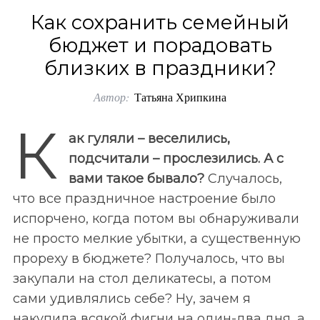
o
Как сохранить семейный
r
бюджет и порадовать
:
близких в праздники?
Автор:
Татьяна Хрипкина
К
ак гуляли – веселились,
подсчитали – прослезились. А с
вами такое бывало?
Случалось,
что все праздничное настроение было
испорчено, когда потом вы обнаруживали
не просто мелкие убытки, а существенную
прореху в бюджете? Получалось, что вы
закупали на стол деликатесы, а потом
сами удивлялись себе? Ну, зачем я
накупила всякой фигни на один-два дня, а