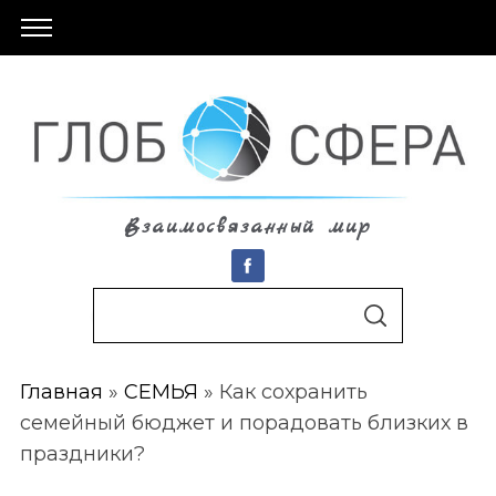
Взаимосвязанный мир
S
По авторам
S
e
E
A
a
R
C
Главная
»
СЕМЬЯ
»
Как сохранить
r
H
семейный бюджет и порадовать близких в
c
праздники?
h
f