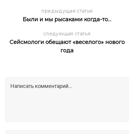
предыдущая статья
Были и мы рысаками когда-то…
следующая статья
Сейсмологи обещают «веселого» нового
S
По авторам
года
e
a
r
c
h
f
o
r
: