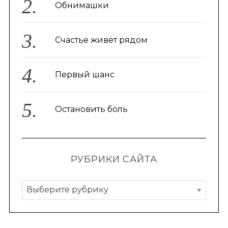
Обнимашки
Счастье живёт рядом
Первый шанс
Остановить боль
РУБРИКИ САЙТА
Р
у
б