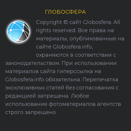
р
и
ГЛОБОСФЕРА
к
Copyright © сайт Globosfera. All
и
rights reserved. Все права на
С
материалы, опубликованные на
а
сайте Globosfera.info,
й
охраняются в соответствии с
т
законодательством. При использовании
а
материалов сайта гиперссылка на
Globosfera.info обязательна. Перепечатка
эксклюзивных статей без согласования с
редакцией запрещена. Любое
использование фотоматериалов агентств
строго запрещено.