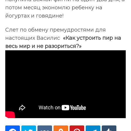
потом месяц экономлю ребенку на
йогуртах и говядине!
Слет по обмену премудростями для
настоящих Василис
«Как устроить пир на
весь мир и не разориться?»