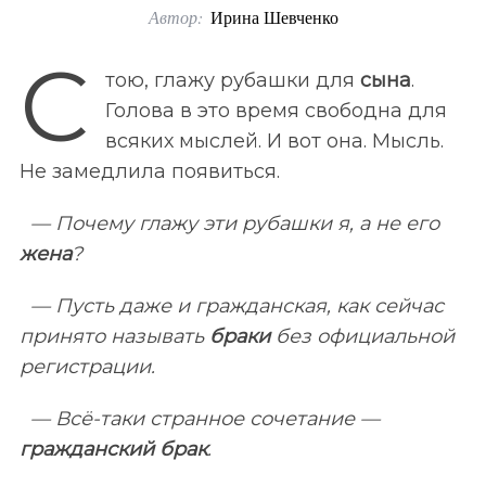
Автор:
Ирина Шевченко
o
r
С
тою, глажу рубашки для
сына
.
:
Голова в это время свободна для
всяких мыслей. И вот она. Мысль.
Не замедлила появиться.
—
Почему глажу эти рубашки я, а не его
жена
?
—
Пусть даже и гражданская, как сейчас
принято называть
браки
без официальной
регистрации.
—
Всё-таки странное сочетание —
гражданский
брак
.