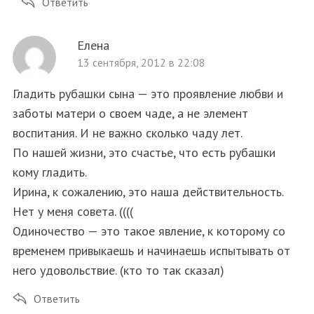
Ответить
Елена
13 сентября, 2012 в 22:08
Гладить рубашки сына — это проявление любви и
заботы матери о своем чаде, а не элемент
воспитания. И не важно сколько чаду лет.
По нашей жизни, это счастье, что есть рубашки
кому гладить.
Ирина, к сожалению, это наша действительность.
Нет у меня совета. ((((
Одиночество — это такое явление, к которому со
временем привыкаешь и начинаешь испытывать от
S
По авторам
e
него удовольствие. (кто то так сказал)
a
r
Ответить
c