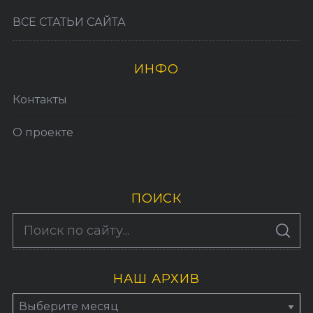
ВСЕ СТАТЬИ САЙТА
ИНФО
Контакты
О проекте
ПОИСК
S
По авторам
S
e
E
A
a
R
C
H
НАШ АРХИВ
r
c
Н