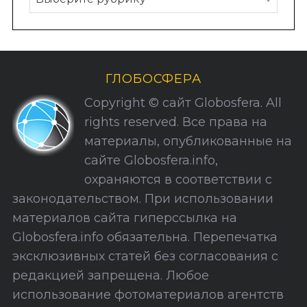
у
б
р
и
ГЛОБОСФЕРА
к
Copyright © сайт Globosfera. All
и
rights reserved. Все права на
С
материалы, опубликованные на
а
сайте Globosfera.info,
й
охраняются в соответствии с
т
законодательством. При использовании
а
материалов сайта гиперссылка на
Globosfera.info обязательна. Перепечатка
эксклюзивных статей без согласования с
редакцией запрещена. Любое
использование фотоматериалов агентств