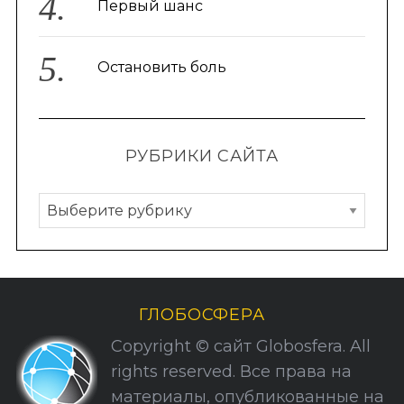
Первый шанс
Остановить боль
РУБРИКИ САЙТА
Р
у
б
р
и
ГЛОБОСФЕРА
к
Copyright © сайт Globosfera. All
и
rights reserved. Все права на
С
материалы, опубликованные на