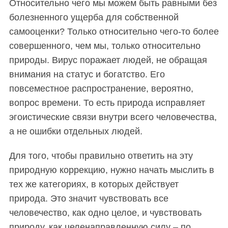
Относительно чего мы можем быть равными без
f
o
болезненного ущерба для собственной
r
самооценки? Только относительно чего-то более
:
совершенного, чем мы, только относительно
природы. Вирус поражает людей, не обращая
внимания на статус и богатство. Его
повсеместное распространение, вероятно,
вопрос времени. То есть природа исправляет
эгоистические связи внутри всего человечества,
а не ошибки отдельных людей.
Для того, чтобы правильно ответить на эту
природную коррекцию, нужно начать мыслить в
тех же категориях, в которых действует
природа. Это значит чувствовать все
человечество, как одно целое, и чувствовать
природу, как целенаправленную силу – по