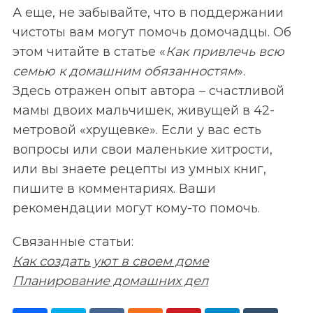
А еще, не забывайте, что в поддержании
чистоты вам могут помочь домочадцы. Об
этом читайте в статье «
Как привлечь всю
семью к домашним обязанностям
».
Здесь отражен опыт автора – счастливой
мамы двоих мальчишек, живущей в 42-
метровой «хрущевке». Если у вас есть
вопросы или свои маленькие хитрости,
S
По авторам
или вы знаете рецепты из умных книг,
e
пишите в комментариях. Ваши
a
рекомендации могут кому-то помочь.
r
c
Связанные статьи:
h
f
Как создать уют в своем доме
o
Планирование домашних дел
r
: