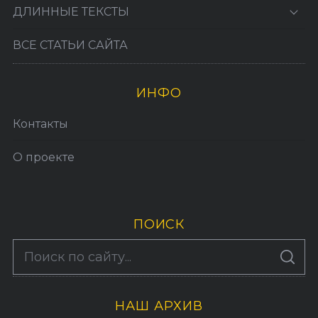
ДЛИННЫЕ ТЕКСТЫ
ВСЕ СТАТЬИ САЙТА
ИНФО
Контакты
О проекте
ПОИСК
S
По авторам
S
e
E
A
a
R
C
H
НАШ АРХИВ
r