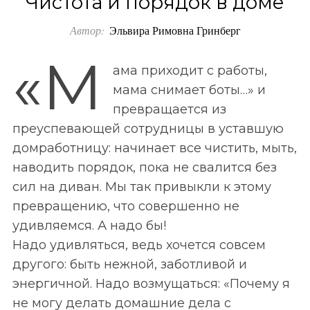
Чистота и порядок в доме
o
Автор:
Эльвира Римовна Гринберг
r
:
«М
ама приходит с работы,
мама снимает боты…» и
превращается из
преуспевающей сотрудницы в уставшую
домработницу: начинает все чистить, мыть,
наводить порядок, пока не свалится без
сил на диван. Мы так привыкли к этому
превращению, что совершенно не
удивляемся. А надо бы!
Надо удивляться, ведь хочется совсем
другого: быть нежной, заботливой и
энергичной. Надо возмущаться: «Почему я
не могу делать домашние дела с